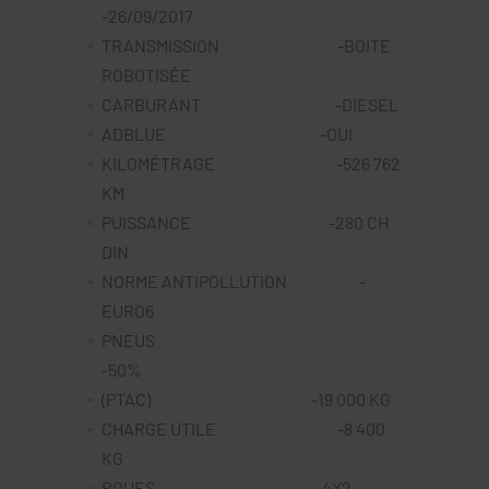
-26/09/2017
TRANSMISSION -BOITE
ROBOTISÉE
CARBURANT -DIESEL
ADBLUE -OUI
KILOMÉTRAGE -526 762
KM
PUISSANCE -280 CH
DIN
NORME ANTIPOLLUTION -
EURO6
PNEUS
-50%
(PTAC) -19 000 KG
CHARGE UTILE -8 400
KG
ROUES -4X2