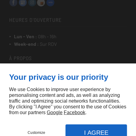
HEURES D'OUVERTURE
Lun - Ven :
08h - 16h
Week-end :
Sur RDV
À PROPOS
Accueil
Your privacy is our priority
Contactez-nous
We use Cookies to improve user experience by
Mentions légales
personalising content and ads, as well as analyzing
Plan du site
traffic and optimizing social networks functionalities.
By clicking "I Agree" you consent to the use of Cookies
from our partners
Google
Facebook
.
I AGREE
Customize