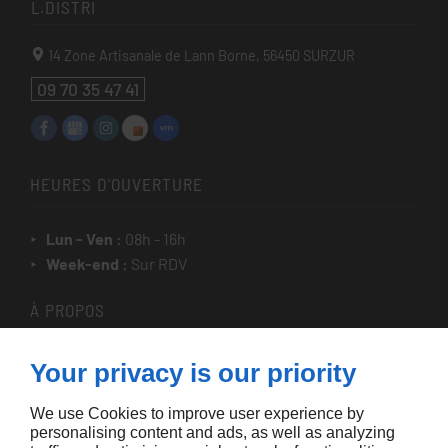
L.DISTRI
14 Zone Artisanale de Lann Borne,
56450
SURZUR
09 70 35 47 41
HEURES D'OUVERTURE
Lun - Ven :
08h - 16h
Week-end :
Sur RDV
À PROPOS
Accueil
Your privacy is our priority
Contactez-nous
We use Cookies to improve user experience by
Mentions légales
personalising content and ads, as well as analyzing
Plan du site