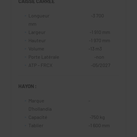
CAISSE CARRÉE
Longueur -3 700
mm
Largeur -1 910 mm
Hauteur -1 970 mm
Volume -13 m3
Porte Latérale -non
ATP – FRCX -05/2027
HAYON :
Marque -
D’hollandia
Capacité -750 kg
Tablier -1 600 mm