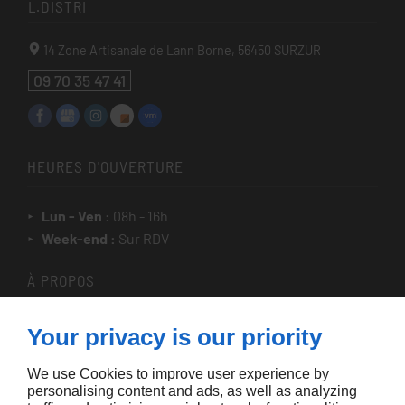
L.DISTRI
14 Zone Artisanale de Lann Borne,
56450
SURZUR
09 70 35 47 41
HEURES D'OUVERTURE
Lun - Ven :
08h - 16h
Week-end :
Sur RDV
À PROPOS
Accueil
Your privacy is our priority
Contactez-nous
We use Cookies to improve user experience by
Mentions légales
personalising content and ads, as well as analyzing
Plan du site