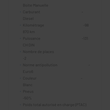
Boite Manuelle
Carburant -
Diesel
Kilométrage -98
870 km
Puissance -131
CH DIN
Nombre de places
-2
Norme antipollution -
Euro6
Couleur -
Blanc
Pneus
-50%
Poids total autorisé en charge (PTAC)