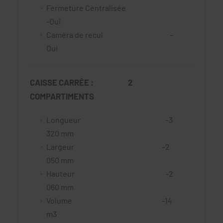
Fermeture Centralisée
-Oui
Caméra de recul -
Oui
CAISSE CARRÉE : 2
COMPARTIMENTS
Longueur -3
320 mm
Largeur -2
050 mm
Hauteur -2
060 mm
Volume -14
m3