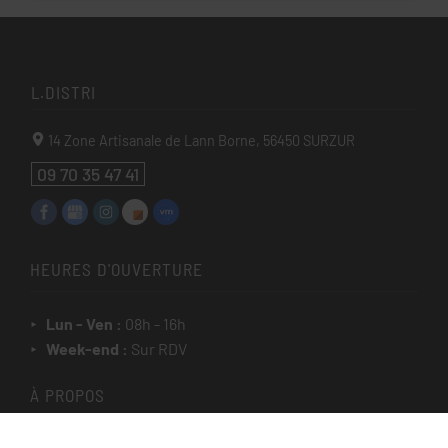
L.DISTRI
14 Zone Artisanale de Lann Borne,
56450
SURZUR
09 70 35 47 41
HEURES D'OUVERTURE
Lun - Ven :
08h - 16h
Week-end :
Sur RDV
À PROPOS