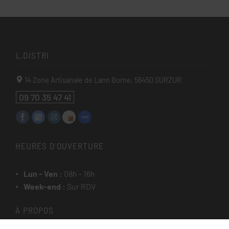
L.DISTRI
14 Zone Artisanale de Lann Borne,
56450
SURZUR
09 70 35 47 41
HEURES D'OUVERTURE
Lun - Ven :
08h - 16h
Week-end :
Sur RDV
À PROPOS