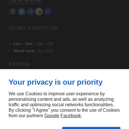
09 70 35 47 41
HEURES D'OUVERTURE
Lun - Ven :
08h - 16h
Week-end :
Sur RDV
À PROPOS
Accueil
Your privacy is our priority
Contactez-nous
We use Cookies to improve user experience by
Mentions légales
personalising content and ads, as well as analyzing
Plan du site
traffic and optimizing social networks functionalities.
By clicking "I Agree" you consent to the use of Cookies
from our partners
Google
Facebook
.