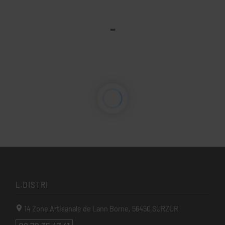
-
L.DISTRI
14 Zone Artisanale de Lann Borne,
56450
SURZUR