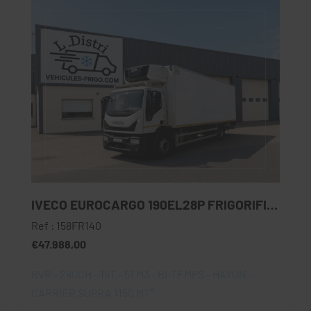
IVECO EUROCARGO 190EL28P FRIGORIFIQUE
Ref : 158FR140
€47.988,00
BVR - 280CH - 19T - 51 M3 - BI-TEMPS - HAYON -
CARRIER SUPRA 1150 MT°