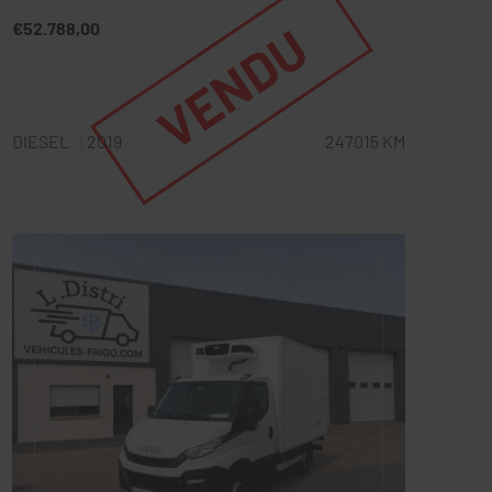
VENDU
€52.788,00
DIESEL
2019
247015 KM