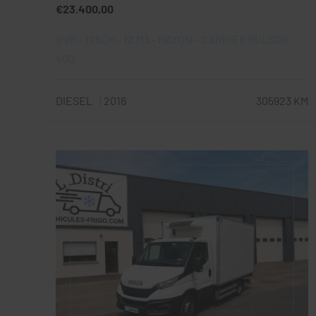
€23.400,00
BVR - 126CH - 12 M3 - HAYON - CARRIER PULSOR
400
DIESEL
2016
305923 KM