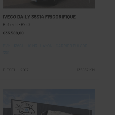
IVECO DAILY 35S14 FRIGORIFIQUE
Ref : 493FR750
€33.588,00
BVM - 136CH - 10 M3 - HAYON - CARRIER PULSOR
350
DIESEL
2017
135857 KM