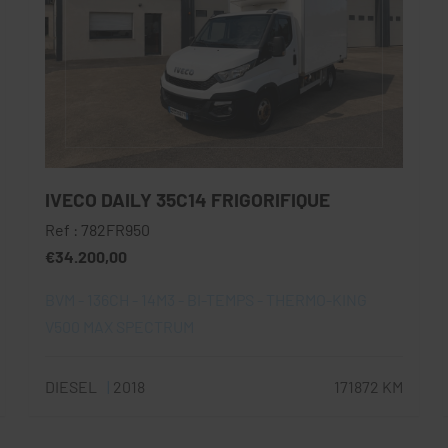
IVECO DAILY 35C14 FRIGORIFIQUE
Ref : 782FR950
€34.200,00
BVM - 136CH - 14M3 - BI-TEMPS - THERMO-KING
V500 MAX SPECTRUM
DIESEL
2018
171872 KM