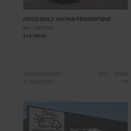
IVECO DAILY 40C14N FRIGORIFIQUE
Ref : 299FR150
€43.188,00
BVA - GNV - 136CH - HAYON 750 KG - THERMO-KING
V300 MAX 20
AUTRES ENERGIES
2021
120395
ALTERNATIVES
KM