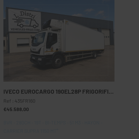
IVECO EUROCARGO 190EL28P FRIGORIFIQUE
Ref : 435FR160
€45.588,00
BVR - 280CH - 19T - BI-TEMPS - 51 M3 - HAYON -
CARRIER SUPRA 1150 MT°