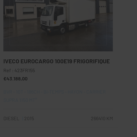
IVECO EUROCARGO 100E19 FRIGORIFIQUE
Ref : 423FR155
€43.188,00
BVR - 10T - 186CH - BI-TEMPS - HAYON - CARRIER
SUPRA 1150 MT°
DIESEL
2015
266410 KM