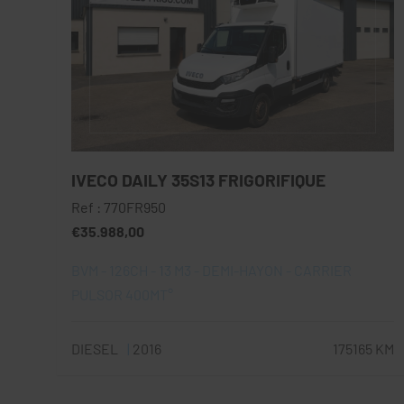
IVECO DAILY 35S13 FRIGORIFIQUE
Ref : 770FR950
€35.988,00
BVM - 126CH - 13 M3 - DEMI-HAYON - CARRIER
PULSOR 400MT°
DIESEL
2016
175165 KM