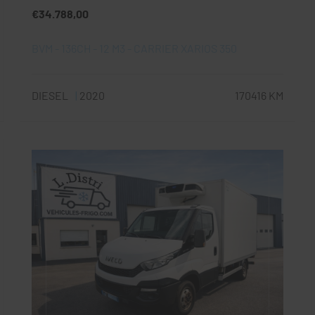
€34.788,00
BVM - 136CH - 12 M3 - CARRIER XARIOS 350
DIESEL
2020
170416 KM