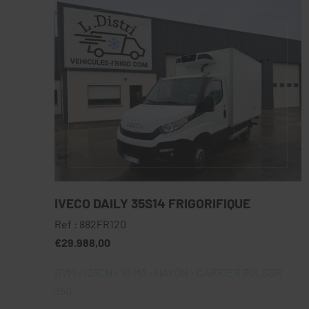
IVECO DAILY 35S14 FRIGORIFIQUE
Ref : 882FR120
€29.988,00
BVM - 136CH - 10 M3 - HAYON - CARRIER PULSOR
350